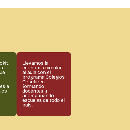
okit,
Llevamos la
ta
economía circular
que
al aula con el
programa Colegios
Circulares,
es a
formando
duos
docentes y
acompañando
escuelas de todo el
país.