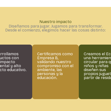
Nuestro impacto
Diseñamos para jugar. Jugamos para transformar.
Desde el comienzo, elegimos hacer las cosas distinto:
rrollamos
Certificamos como
Creamos el Ec
uctos con
Empresa B,
una herramien
 impacto
validando nuestro
circular para 
ental y alto
compromiso con el
niños y niñas
cto educativo.
ambiente, las
diseñen sus
personas y la
propios juguet
educación.
partir de resi