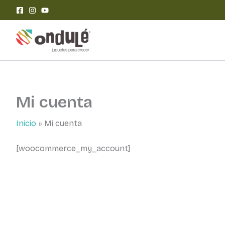
Ir
al
contenido
Mi cuenta
Inicio
Mi cuenta
[woocommerce_my_account]